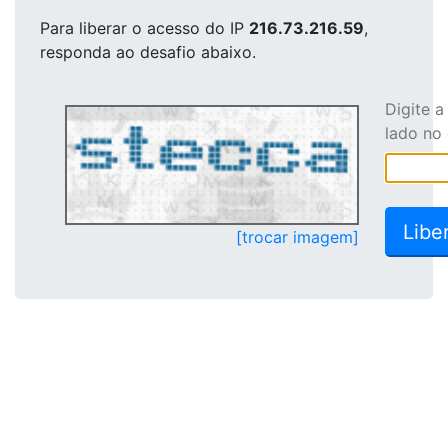
Para liberar o acesso
do IP
216.73.216.59
,
responda ao desafio abaixo.
Digite 
lado no
[trocar imagem]