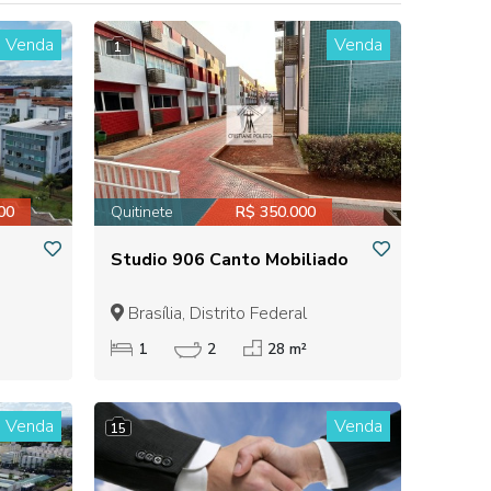
Venda
Venda
1
00
Quitinete
R$ 350.000
Studio 906 Canto Mobiliado
Brasília, Distrito Federal
1
2
28 m²
Venda
Venda
15