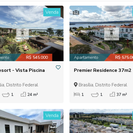
Venda
12
mento
R$ 545.000
Apartamento
R$ 575.0
esort - Vista Piscina
Premier Residence 37m2
ia, Distrito Federal
Brasília, Distrito Federal
1
24 m²
1
1
37 m²
Venda
1