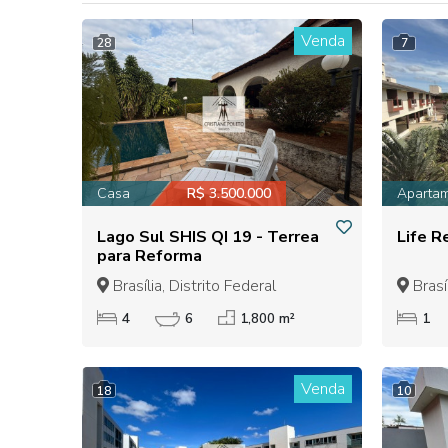
Venda
28
7
Casa
R$ 3.500.000
Aparta
Lago Sul SHIS QI 19 - Terrea
Life R
para Reforma
Brasília, Distrito Federal
Brasíl
4
6
1,800 m²
1
Venda
18
10